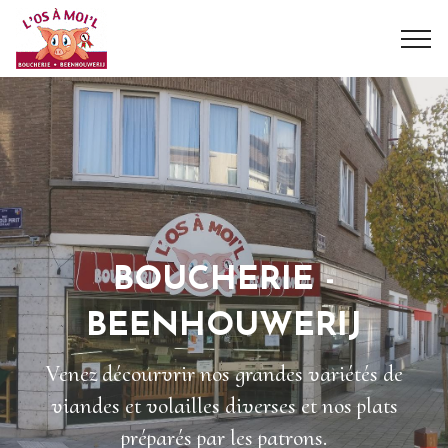
BOUCHERIE -
BEENHOUWERIJ
Venez décourvrir nos grandes variétés de
viandes et volailles diverses et nos plats
préparés par les patrons.